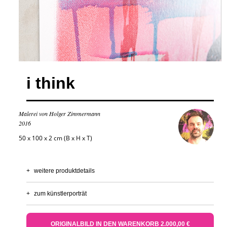
i think
Malerei von Holger Zimmermann
2016
50 x 100 x 2 cm (B x H x T)
+
weitere produktdetails
+
zum künstlerporträt
ORIGINALBILD IN DEN WARENKORB 2.000,00 €