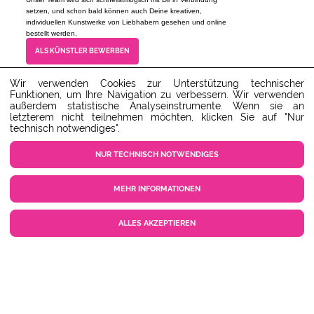
setzen, und schon bald können auch Deine kreativen,
individuellen Kunstwerke von Liebhabern gesehen und online
bestellt werden.
ALS KÜNSTLER BEWERBEN
Wir verwenden Cookies zur Unterstützung technischer
Funktionen, um Ihre Navigation zu verbessern. Wir verwenden
außerdem statistische Analyseinstrumente. Wenn sie an
Unser Kundenservice steht dir gerne zur Verfügung!
service@ARTvergnuegen.com
letzterem nicht teilnehmen möchten, klicken Sie auf "Nur
technisch notwendiges".
SERVICE-HOTLINE : 01805 586
788
NUR TECHNISCH NOTWENDIGES
Festnetz: max. 14 Cent/Min. -
Mobilfunknetz: max. 42 Cent/Min.
(Mo-Do 9-18 Uhr, Fr 9-16 Uhr)
MEHR INFORMATIONEN
ZUM SERVICECENTER
ALLES AKZEPTIEREN
COOKIE EINSTELLUNGEN
KUNDENSERVICE