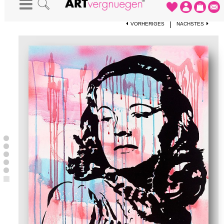
STARTSEITE
-
KUNSTWERKE
-
I THINK
|
VORHERIGES
NÄCHSTES