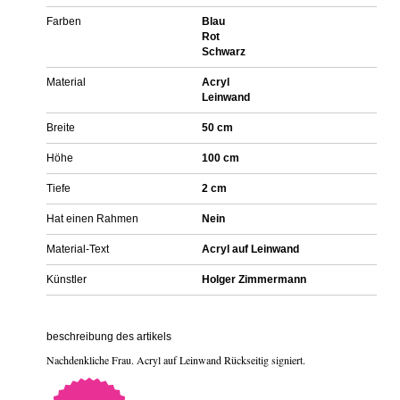
Farben
Blau
Rot
Schwarz
Material
Acryl
Leinwand
Breite
50 cm
Höhe
100 cm
Tiefe
2 cm
Hat einen Rahmen
Nein
Material-Text
Acryl auf Leinwand
Künstler
Holger Zimmermann
beschreibung des artikels
Nachdenkliche Frau. Acryl auf Leinwand Rückseitig signiert.