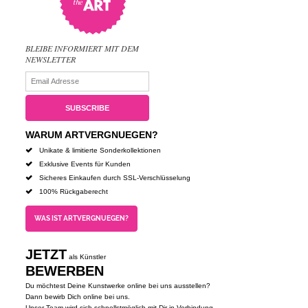
BLEIBE INFORMIERT MIT DEM
NEWSLETTER
WARUM ARTVERGNUEGEN?
Unikate & limitierte Sonderkollektionen
Exklusive Events für Kunden
Sicheres Einkaufen durch SSL-Verschlüsselung
100% Rückgaberecht
WAS IST ARTVERGNUEGEN?
JETZT
als Künstler
BEWERBEN
Du möchtest Deine Kunstwerke online bei uns ausstellen?
Dann bewirb Dich online bei uns.
Unser Team wird sich schnellstmöglich mit Dir in Verbindung