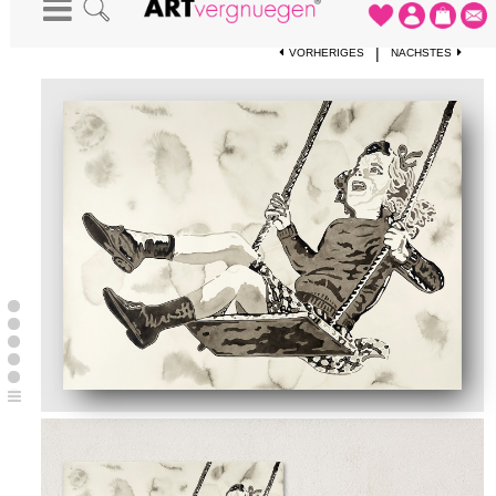
STARTSEITE
-
KUNSTWERKE
-
THE SWING
|
VORHERIGES
NÄCHSTES