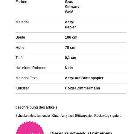
Farben
Grau
Schwarz
Weiß
Material
Acryl
Papier
Breite
106 cm
Höhe
78 cm
Tiefe
0,1 cm
Hat einen Rahmen
Nein
Material-Text
Acryl auf Büttenpapier
Künstler
Holger Zimmermann
beschreibung des artikels
Schaukelndes, lachendes Kind. Acryl auf Büttenpapier. Rückseitig signiert.
Dieses Kunstwerk ist mit einem