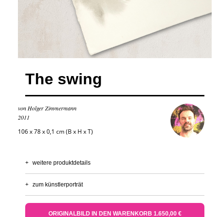
The swing
von Holger Zimmermann
2011
106 x 78 x 0,1 cm (B x H x T)
+
weitere produktdetails
+
zum künstlerporträt
ORIGINALBILD IN DEN WARENKORB 1.650,00 €