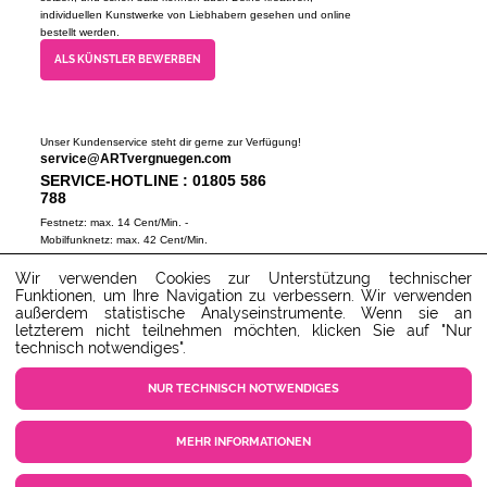
individuellen Kunstwerke von Liebhabern gesehen und online
bestellt werden.
ALS KÜNSTLER BEWERBEN
Unser Kundenservice steht dir gerne zur Verfügung!
service@ARTvergnuegen.com
SERVICE-HOTLINE : 01805 586
788
Festnetz: max. 14 Cent/Min. -
Mobilfunknetz: max. 42 Cent/Min.
(Mo-Do 9-18 Uhr, Fr 9-16 Uhr)
Wir verwenden Cookies zur Unterstützung technischer
ZUM SERVICECENTER
Funktionen, um Ihre Navigation zu verbessern. Wir verwenden
außerdem statistische Analyseinstrumente. Wenn sie an
letzterem nicht teilnehmen möchten, klicken Sie auf "Nur
technisch notwendiges".
NUR TECHNISCH NOTWENDIGES
MEHR INFORMATIONEN
COOKIE EINSTELLUNGEN
KUNDENSERVICE
KONTAKT
AGB