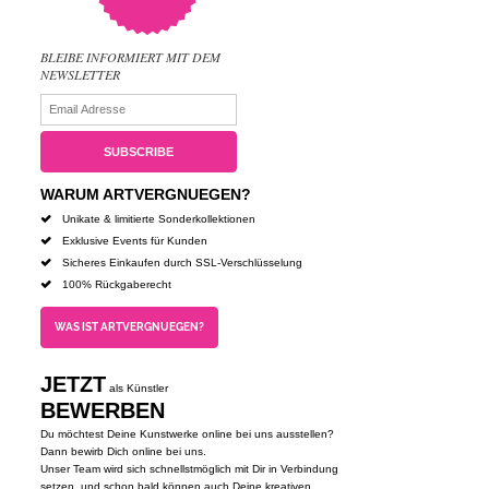
BLEIBE INFORMIERT MIT DEM
NEWSLETTER
WARUM ARTVERGNUEGEN?
Unikate & limitierte Sonderkollektionen
Exklusive Events für Kunden
Sicheres Einkaufen durch SSL-Verschlüsselung
100% Rückgaberecht
WAS IST ARTVERGNUEGEN?
JETZT
als Künstler
BEWERBEN
Du möchtest Deine Kunstwerke online bei uns ausstellen?
Dann bewirb Dich online bei uns.
Unser Team wird sich schnellstmöglich mit Dir in Verbindung
setzen, und schon bald können auch Deine kreativen,