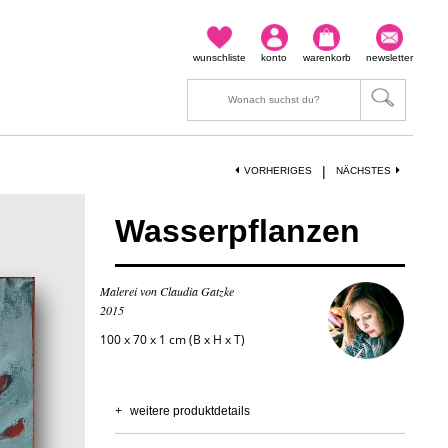
wunschliste
konto
warenkorb
newsletter
|
VORHERIGES
NÄCHSTES
Wasserpflanzen
Malerei von Claudia Gatzke
2015
100 x 70 x 1 cm (B x H x T)
+
weitere produktdetails