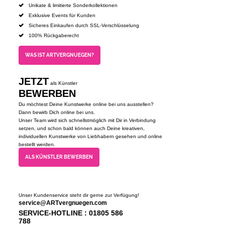
Unikate & limitierte Sonderkollektionen
Exklusive Events für Kunden
Sicheres Einkaufen durch SSL-Verschlüsselung
100% Rückgaberecht
WAS IST ARTVERGNUEGEN?
JETZT
als Künstler
BEWERBEN
Du möchtest Deine Kunstwerke online bei uns ausstellen?
Dann bewirb Dich online bei uns.
Unser Team wird sich schnellstmöglich mit Dir in Verbindung
setzen, und schon bald können auch Deine kreativen,
individuellen Kunstwerke von Liebhabern gesehen und online
bestellt werden.
ALS KÜNSTLER BEWERBEN
Unser Kundenservice steht dir gerne zur Verfügung!
service@ARTvergnuegen.com
SERVICE-HOTLINE : 01805 586
788