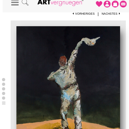
STARTSEITE
-
KUNSTWERKE
-
WINKER 1
|
VORHERIGES
NÄCHSTES