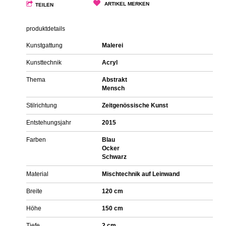
ARTIKEL MERKEN
TEILEN
produktdetails
Kunstgattung
Malerei
Kunsttechnik
Acryl
Thema
Abstrakt
Mensch
Stilrichtung
Zeitgenössische Kunst
Entstehungsjahr
2015
Farben
Blau
Ocker
Schwarz
Material
Mischtechnik auf Leinwand
Breite
120 cm
Höhe
150 cm
Tiefe
2 cm