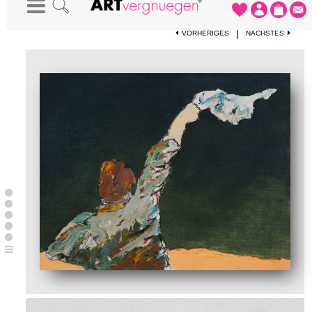
STARTSEITE
-
KUNSTWERKE
-
WINKER 2
|
VORHERIGES
NÄCHSTES