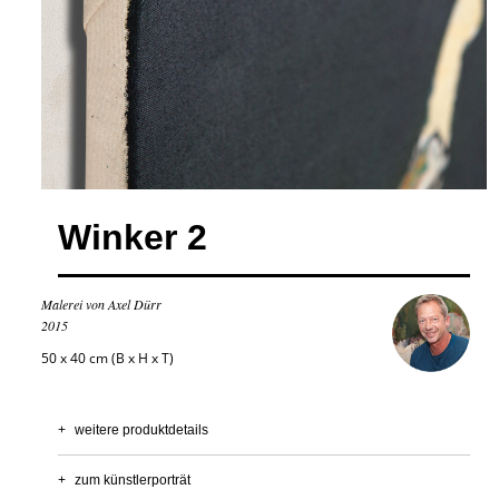
Winker 2
Malerei von Axel Dürr
2015
50 x 40 cm (B x H x T)
+
weitere produktdetails
+
zum künstlerporträt