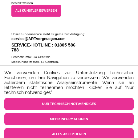
bestellt werden.
ALS KÜNSTLER BEWERBEN
Unser Kundenservice steht dir gerne zur Verfügung!
service@ARTvergnuegen.com
SERVICE-HOTLINE : 01805 586
788
Festnetz: max. 14 Cent/Min. -
Mobilfunknetz: max. 42 Cent/Min.
(Mo-Do 9-18 Uhr, Fr 9-16 Uhr)
Wir verwenden Cookies zur Unterstützung technischer
ZUM SERVICECENTER
Funktionen, um Ihre Navigation zu verbessern. Wir verwenden
außerdem statistische Analyseinstrumente. Wenn sie an
letzterem nicht teilnehmen möchten, klicken Sie auf "Nur
technisch notwendiges".
NUR TECHNISCH NOTWENDIGES
MEHR INFORMATIONEN
COOKIE EINSTELLUNGEN
KUNDENSERVICE
KONTAKT
AGB
ALLES AKZEPTIEREN
DATENSCHUTZ
IMPRESSUM