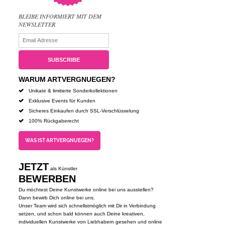
BLEIBE INFORMIERT MIT DEM
NEWSLETTER
WARUM ARTVERGNUEGEN?
Unikate & limitierte Sonderkollektionen
Exklusive Events für Kunden
Sicheres Einkaufen durch SSL-Verschlüsselung
100% Rückgaberecht
WAS IST ARTVERGNUEGEN?
JETZT
als Künstler
BEWERBEN
Du möchtest Deine Kunstwerke online bei uns ausstellen?
Dann bewirb Dich online bei uns.
Unser Team wird sich schnellstmöglich mit Dir in Verbindung
setzen, und schon bald können auch Deine kreativen,
individuellen Kunstwerke von Liebhabern gesehen und online