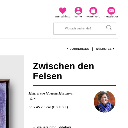
wunschliste
konto
warenkorb
newsletter
|
VORHERIGES
NÄCHSTES
Zwischen den
Felsen
Malerei von Manuela Mordhorst
2018
65 x 45 x 3 cm (B x H x T)
+
weitere produktdetails