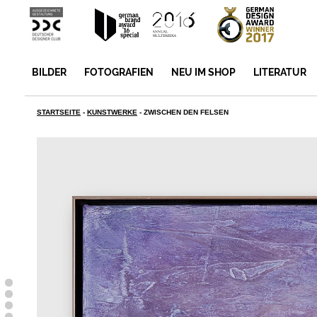
BILDER
FOTOGRAFIEN
NEU IM SHOP
LITERATUR
STARTSEITE
-
KUNSTWERKE
-
ZWISCHEN DEN FELSEN