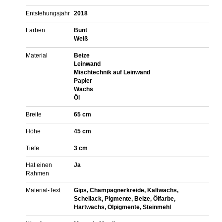
Entstehungsjahr
2018
Farben
Bunt
Weiß
Material
Beize
Leinwand
Mischtechnik auf Leinwand
Papier
Wachs
Öl
Breite
65 cm
Höhe
45 cm
Tiefe
3 cm
Hat einen
Ja
Rahmen
Material-Text
Gips, Champagnerkreide, Kaltwachs,
Schellack, Pigmente, Beize, Ölfarbe,
Hartwachs, Ölpigmente, Steinmehl