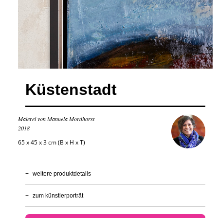
Küstenstadt
Malerei von Manuela Mordhorst
2018
65 x 45 x 3 cm (B x H x T)
+
weitere produktdetails
+
zum künstlerporträt