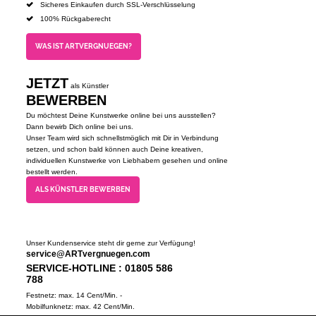
Sicheres Einkaufen durch SSL-Verschlüsselung
100% Rückgaberecht
WAS IST ARTVERGNUEGEN?
JETZT
als Künstler
BEWERBEN
Du möchtest Deine Kunstwerke online bei uns ausstellen?
Dann bewirb Dich online bei uns.
Unser Team wird sich schnellstmöglich mit Dir in Verbindung
setzen, und schon bald können auch Deine kreativen,
individuellen Kunstwerke von Liebhabern gesehen und online
bestellt werden.
ALS KÜNSTLER BEWERBEN
Unser Kundenservice steht dir gerne zur Verfügung!
service@ARTvergnuegen.com
SERVICE-HOTLINE : 01805 586
788
Festnetz: max. 14 Cent/Min. -
Mobilfunknetz: max. 42 Cent/Min.