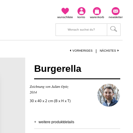
wunschliste
konto
warenkorb
newsletter
|
VORHERIGES
NÄCHSTES
Burgerella
Zeichnung von Julian Opitz
2014
30 x 40 x 2 cm (B x H x T)
+
weitere produktdetails