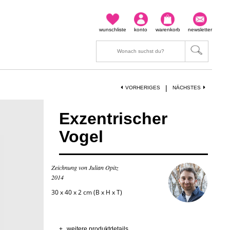
wunschliste
konto
warenkorb
newsletter
|
VORHERIGES
NÄCHSTES
Exzentrischer
Vogel
Zeichnung von Julian Opitz
2014
30 x 40 x 2 cm (B x H x T)
+
weitere produktdetails