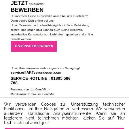
JETZT
als Künstler
BEWERBEN
Du möchtest Deine Kunstwerke online bei uns ausstellen?
Dann bewirb Dich online bei uns.
Unser Team wird sich schnellstmöglich mit Dir in Verbindung
setzen, und schon bald können auch Deine kreativen,
individuellen Kunstwerke von Liebhabern gesehen und online
bestellt werden.
ALS KÜNSTLER BEWERBEN
Unser Kundenservice steht dir gerne zur Verfügung!
service@ARTvergnuegen.com
SERVICE-HOTLINE : 01805 586
788
Festnetz: max. 14 Cent/Min. -
Mobilfunknetz: max. 42 Cent/Min.
(Mo-Do 9-18 Uhr, Fr 9-16 Uhr)
Wir verwenden Cookies zur Unterstützung technischer
ZUM SERVICECENTER
Funktionen, um Ihre Navigation zu verbessern. Wir verwenden
außerdem statistische Analyseinstrumente. Wenn sie an
letzterem nicht teilnehmen möchten, klicken Sie auf "Nur
technisch notwendiges".