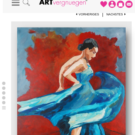
STARTSEITE
-
KUNSTDRUCKE
-
DANCING PIA
|
VORHERIGES
NÄCHSTES