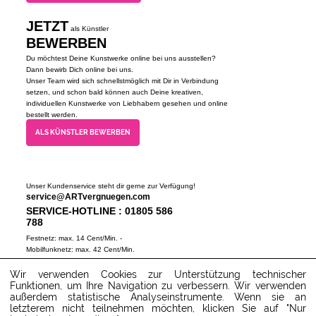
JETZT
als Künstler
BEWERBEN
Du möchtest Deine Kunstwerke online bei uns ausstellen?
Dann bewirb Dich online bei uns.
Unser Team wird sich schnellstmöglich mit Dir in Verbindung
setzen, und schon bald können auch Deine kreativen,
individuellen Kunstwerke von Liebhabern gesehen und online
bestellt werden.
ALS KÜNSTLER BEWERBEN
Unser Kundenservice steht dir gerne zur Verfügung!
service@ARTvergnuegen.com
SERVICE-HOTLINE : 01805 586
788
Festnetz: max. 14 Cent/Min. -
Mobilfunknetz: max. 42 Cent/Min.
(Mo-Do 9-18 Uhr, Fr 9-16 Uhr)
Wir verwenden Cookies zur Unterstützung technischer
ZUM SERVICECENTER
Funktionen, um Ihre Navigation zu verbessern. Wir verwenden
außerdem statistische Analyseinstrumente. Wenn sie an
letzterem nicht teilnehmen möchten, klicken Sie auf "Nur