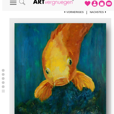
STARTSEITE
-
KUNSTDRUCKE
-
KARASHIGOI
|
VORHERIGES
NÄCHSTES