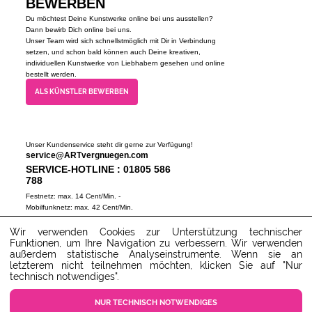
BEWERBEN
Du möchtest Deine Kunstwerke online bei uns ausstellen?
Dann bewirb Dich online bei uns.
Unser Team wird sich schnellstmöglich mit Dir in Verbindung
setzen, und schon bald können auch Deine kreativen,
individuellen Kunstwerke von Liebhabern gesehen und online
bestellt werden.
ALS KÜNSTLER BEWERBEN
Unser Kundenservice steht dir gerne zur Verfügung!
service@ARTvergnuegen.com
SERVICE-HOTLINE : 01805 586
788
Festnetz: max. 14 Cent/Min. -
Mobilfunknetz: max. 42 Cent/Min.
(Mo-Do 9-18 Uhr, Fr 9-16 Uhr)
Wir verwenden Cookies zur Unterstützung technischer
ZUM SERVICECENTER
Funktionen, um Ihre Navigation zu verbessern. Wir verwenden
außerdem statistische Analyseinstrumente. Wenn sie an
letzterem nicht teilnehmen möchten, klicken Sie auf "Nur
technisch notwendiges".
NUR TECHNISCH NOTWENDIGES