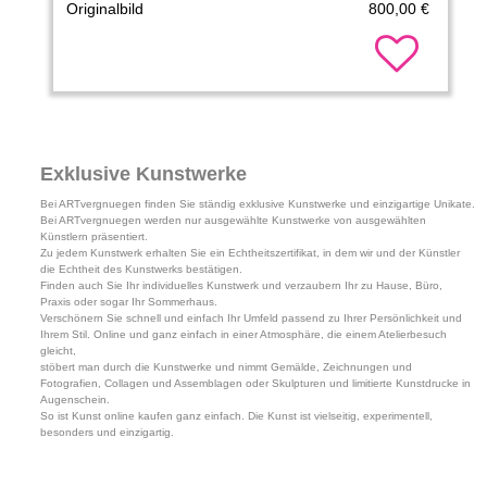
Originalbild
800,00 €
Exklusive Kunstwerke
Bei ARTvergnuegen finden Sie ständig exklusive Kunstwerke und einzigartige Unikate.
Bei ARTvergnuegen werden nur ausgewählte Kunstwerke von ausgewählten
Künstlern präsentiert.
Zu jedem Kunstwerk erhalten Sie ein Echtheitszertifikat, in dem wir und der Künstler
die Echtheit des Kunstwerks bestätigen.
Finden auch Sie Ihr individuelles Kunstwerk und verzaubern Ihr zu Hause, Büro,
Praxis oder sogar Ihr Sommerhaus.
Verschönern Sie schnell und einfach Ihr Umfeld passend zu Ihrer Persönlichkeit und
Ihrem Stil. Online und ganz einfach in einer Atmosphäre, die einem Atelierbesuch
gleicht,
stöbert man durch die Kunstwerke und nimmt Gemälde, Zeichnungen und
Fotografien, Collagen und Assemblagen oder Skulpturen und limitierte Kunstdrucke in
Augenschein.
So ist Kunst online kaufen ganz einfach. Die Kunst ist vielseitig, experimentell,
besonders und einzigartig.