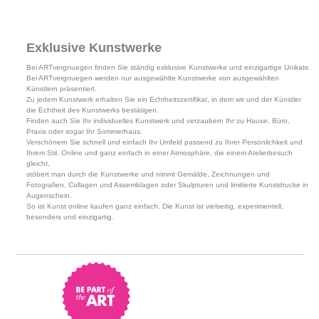
Exklusive Kunstwerke
Bei ARTvergnuegen finden Sie ständig exklusive Kunstwerke und einzigartige Unikate.
Bei ARTvergnuegen werden nur ausgewählte Kunstwerke von ausgewählten
Künstlern präsentiert.
Zu jedem Kunstwerk erhalten Sie ein Echtheitszertifikat, in dem wir und der Künstler
die Echtheit des Kunstwerks bestätigen.
Finden auch Sie Ihr individuelles Kunstwerk und verzaubern Ihr zu Hause, Büro,
Praxis oder sogar Ihr Sommerhaus.
Verschönern Sie schnell und einfach Ihr Umfeld passend zu Ihrer Persönlichkeit und
Ihrem Stil. Online und ganz einfach in einer Atmosphäre, die einem Atelierbesuch
gleicht,
stöbert man durch die Kunstwerke und nimmt Gemälde, Zeichnungen und
Fotografien, Collagen und Assemblagen oder Skulpturen und limitierte Kunstdrucke in
Augenschein.
So ist Kunst online kaufen ganz einfach. Die Kunst ist vielseitig, experimentell,
besonders und einzigartig.