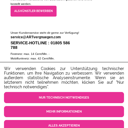
bestellt werden.
ALS KÜNSTLER BEWERBEN
Unser Kundenservice steht dir gerne zur Verfügung!
service@ARTvergnuegen.com
SERVICE-HOTLINE : 01805 586
788
Festnetz: max. 14 Cent/Min. -
Mobilfunknetz: max. 42 Cent/Min.
(Mo-Do 9-18 Uhr, Fr 9-16 Uhr)
Wir verwenden Cookies zur Unterstützung technischer
ZUM SERVICECENTER
Funktionen, um Ihre Navigation zu verbessern. Wir verwenden
außerdem statistische Analyseinstrumente. Wenn sie an
letzterem nicht teilnehmen möchten, klicken Sie auf "Nur
technisch notwendiges".
NUR TECHNISCH NOTWENDIGES
MEHR INFORMATIONEN
COOKIE EINSTELLUNGEN
KUNDENSERVICE
KONTAKT
AGB
ALLES AKZEPTIEREN
DATENSCHUTZ
IMPRESSUM