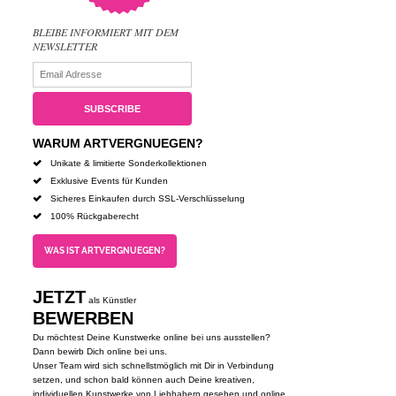
BLEIBE INFORMIERT MIT DEM
NEWSLETTER
WARUM ARTVERGNUEGEN?
Unikate & limitierte Sonderkollektionen
Exklusive Events für Kunden
Sicheres Einkaufen durch SSL-Verschlüsselung
100% Rückgaberecht
WAS IST ARTVERGNUEGEN?
JETZT
als Künstler
BEWERBEN
Du möchtest Deine Kunstwerke online bei uns ausstellen?
Dann bewirb Dich online bei uns.
Unser Team wird sich schnellstmöglich mit Dir in Verbindung
setzen, und schon bald können auch Deine kreativen,
individuellen Kunstwerke von Liebhabern gesehen und online