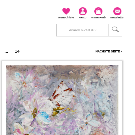
wunschliste
konto
warenkorb
newsletter
...
14
NÄCHSTE SEITE